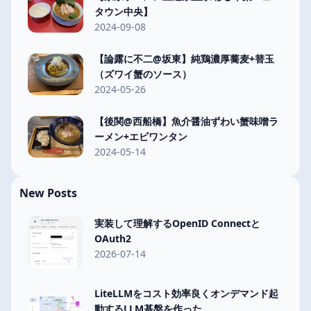
タウン中央】
2024-09-08
【論露に不二@坂東】純鶏濃厚蕎麦+替玉
（ズワイ蟹のソース）
2024-05-26
【後関@西船橋】魚介醤油ずわい蟹味噌ラ
ーメン+エビワンタン
2024-05-14
New Posts
実装して理解するOpenID Connectと
OAuth2
2026-07-14
LiteLLMをコスト効率良くオンデマンド起
動するLLM基盤を作った