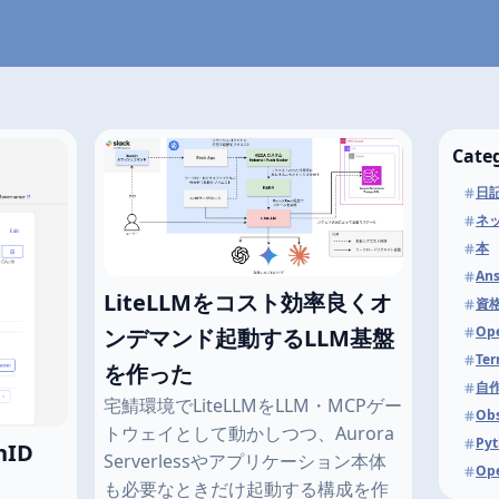
Cate
日
ネ
本
Ans
LiteLLMをコスト効率良くオ
資
Op
ンデマンド起動するLLM基盤
Ter
を作った
自作
宅鯖環境でLiteLLMをLLM・MCPゲー
Obs
トウェイとして動かしつつ、Aurora
Py
ID
Serverlessやアプリケーション本体
Ope
も必要なときだけ起動する構成を作