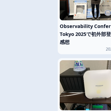
Observability Confe
Tokyo 2025で初外
感想
20