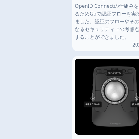
OpenID Connectの仕組
るためGoで認証フローを実
ました。認証のフローやそ
なるセキュリティ上の考慮
することができました。
20