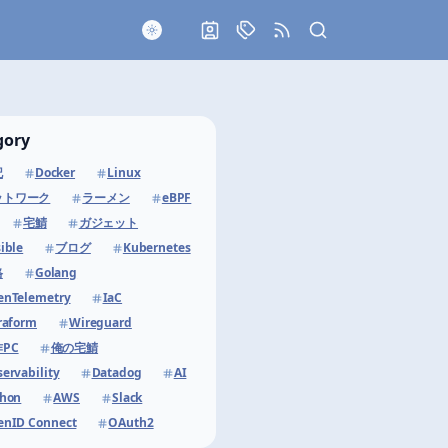
About
Category
RSS
gory
記
Docker
Linux
ットワーク
ラーメン
eBPF
宅鯖
ガジェット
ible
ブログ
Kubernetes
格
Golang
enTelemetry
IaC
raform
Wireguard
PC
俺の宅鯖
ervability
Datadog
AI
thon
AWS
Slack
nID Connect
OAuth2