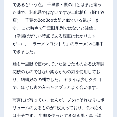
であるという点。 千里眼・鷹の目とはまた違っ
た味で、乳化系ではないですが二郎柏店（旧守谷
店）・千葉のBooBoo太郎と似ている気がしま
す。 この時点で千里眼系列ではないと確信し
（辛揚げがない時点である程度はわかります
が…）、「ラーメンヨシトミ」のラーメンに集中
できました。
麺も千里眼で使われていた歯ごたえのある浅草開
花楼のものではない柔らかめの麺を使用してお
り、結構好みの麺でした。 ヤサイは少しクタ目
で、ほぐし肉の入ったアブラとよく合います。
写真には写っていませんが、ブタはそれなりにボ
リュームのあるものが2枚入っており、食べ応え
は十分です。 生卵を使ったすき焼き風・卓上調