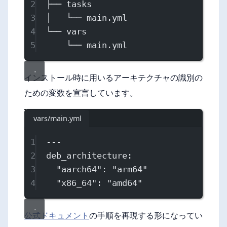
2
├── tasks
3
│   └── main.yml
4
└── vars
5
└── main.yml
インストール時に用いるアーキテクチャの識別の
ための変数を宣言しています。
vars/main.yml
1
---
2
deb_architecture
:
3
"aarch64"
: 
"arm64"
4
"x86_64"
: 
"amd64"
公式ドキュメント
の手順を再現する形になってい