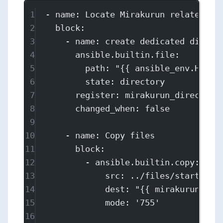
1
- 
name
: 
Locate Mirakurun related fi
2
block
:
3
- 
name
: 
create dedicated direct
4
ansible.builtin.file
:
5
path
: 
"{{ ansible_env.HOME 
6
state
: 
directory
7
register
: 
mirakurun_directory
8
changed_when
: 
false
9
10
- 
name
: 
Copy files
11
block
:
12
- 
ansible.builtin.copy
:
13
src
: 
../files/startup
14
dest
: 
"{{ mirakurun_dir
15
mode
: 
'755'
16