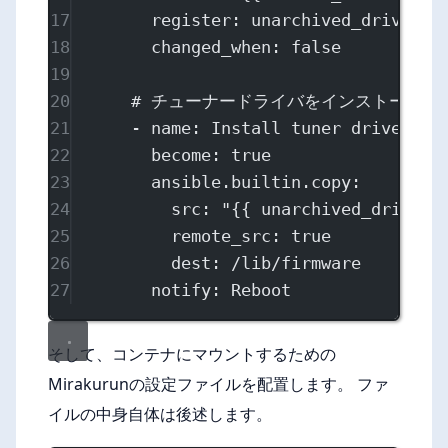
17
register
: 
unarchived_driver
18
changed_when
: 
false
19
20
# チューナードライバをインストールし
21
- 
name
: 
Install tuner driver
22
become
: 
true
23
ansible.builtin.copy
:
24
src
: 
"{{ unarchived_driver.
25
remote_src
: 
true
26
dest
: 
/lib/firmware
27
notify
: 
Reboot
そして、コンテナにマウントするための
Mirakurunの設定ファイルを配置します。 ファ
イルの中身自体は後述します。