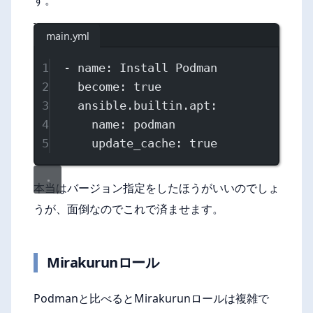
す。
main.yml
1
- 
name
: 
Install Podman
2
become
: 
true
3
ansible.builtin.apt
:
4
name
: 
podman
5
update_cache
: 
true
本当はバージョン指定をしたほうがいいのでしょ
うが、面倒なのでこれで済ませます。
Mirakurunロール
Podmanと比べるとMirakurunロールは複雑で