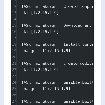
12
TASK [mirakurun : Create temporary 
13
ok: [172.16.1.9]
14
15
TASK [mirakurun : Download and unar
16
ok: [172.16.1.9]
17
18
TASK [mirakurun : Install tuner dri
19
changed: [172.16.1.9]
20
21
TASK [mirakurun : create dedicated 
22
ok: [172.16.1.9]
23
24
TASK [mirakurun : ansible.builtin.c
25
changed: [172.16.1.9]
26
27
TASK [mirakurun : ansible.builtin.c