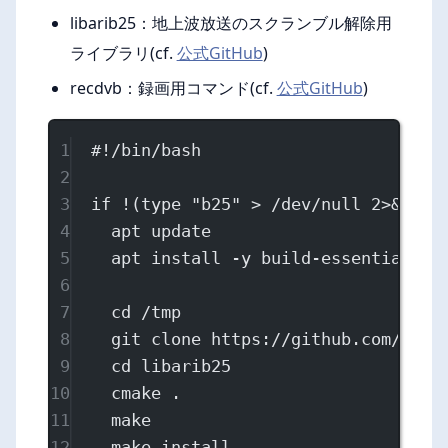
libarib25：地上波放送のスクランブル解除用
ライブラリ(cf.
公式GitHub
)
recdvb：録画用コマンド(cf.
公式GitHub
)
1
#!/bin/bash
2
3
if
!
(
type
"b25"
>
/dev/null
2>&1
); 
4
apt
update
5
apt
install
-y
build-essential
pk
6
7
cd
/tmp
8
git
clone
https://github.com/stz2
9
cd
libarib25
10
cmake
.
11
make
12
make
install