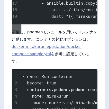
17
- 
ansible.builtin.copy
:
18
src
: 
../files/config
19
dest
: 
"{{ mirakurun_dir
最後に、podmanモジュールを用いてコンテナを
起動します。 コンテナの起動オプションは、
docker-mirakurun-epgstation/docker-
compose-sample.yml
を参考に設定していま
す。
1
- 
name
: 
Run container
2
become
: 
true
3
containers.podman.podman_containe
4
name
: 
mirakurun
5
image
: 
docker.io/chinachu/mirak