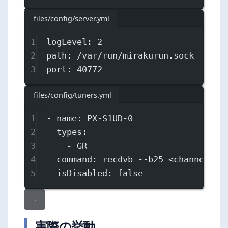
files/config/server.yml
1
logLevel
: 
2
2
path
: 
/var/run/mirakurun.sock
3
port
: 
40772
files/config/tuners.yml
1
- 
name
: 
PX-S1UD-0
2
types
:
3
- 
GR
4
command
: 
recdvb --b25 <channel> -
5
isDisabled
: 
false
実際の挙動