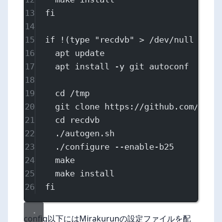
13
fi
14
15
if
!
(
type
"recdvb"
>
/dev/null
2>&1
16
apt
update
17
apt
install
-y
git
autoconf
18
19
cd
/tmp
20
git
clone
https://github.com/doge
21
cd
recdvb
22
./autogen.sh
23
./configure
--enable-b25
24
make
25
make
install
26
fi
config以下にはMirakurunの設定ファイルを配