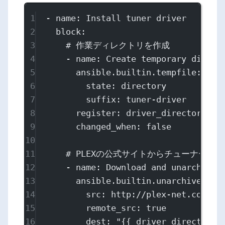
1
- 
name
: 
Install tuner driver
2
block
:
3
# 作業ディレクトリを作成
4
- 
name
: 
Create temporary direct
5
ansible.builtin.tempfile
:
6
state
: 
directory
7
suffix
: 
tuner-driver
8
register
: 
driver_directory
9
changed_when
: 
false
10
11
# PLEXの公式サイトからチューナード
12
- 
name
: 
Download and unarchive 
13
ansible.builtin.unarchive
:
14
src
: 
http://plex-net.co.jp/
15
remote_src
: 
true
16
dest
: 
"{{ driver_directory.