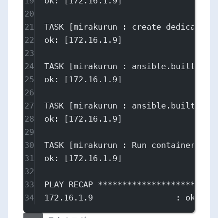
19
ok: [172.16.1.9]
20
21
TASK [mirakurun : create dedicated 
22
ok: [172.16.1.9]
23
24
TASK [mirakurun : ansible.builtin.c
25
ok: [172.16.1.9]
26
27
TASK [mirakurun : ansible.builtin.c
28
ok: [172.16.1.9]
29
30
TASK [mirakurun : Run container] **
31
ok: [172.16.1.9]
32
33
PLAY RECAP ************************
34
172.16.1.9                 : ok=10 