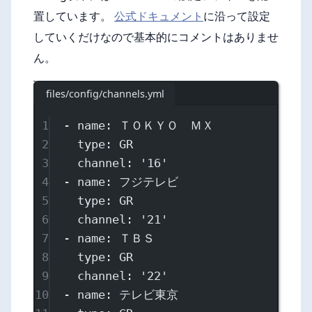
置しています。
公式ドキュメント
に沿って設定
していくだけなので基本的にコメントはありませ
ん。
files/config/channels.yml
1
- 
name
: 
ＴＯＫＹＯ　ＭＸ
2
type
: 
GR
3
channel
: 
'16'
4
- 
name
: 
フジテレビ
5
type
: 
GR
6
channel
: 
'21'
7
- 
name
: 
ＴＢＳ
8
type
: 
GR
9
channel
: 
'22'
10
- 
name
: 
テレビ東京