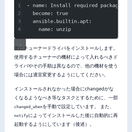
1
- 
name
: 
Install required package
2
become
: 
true
3
ansible.builtin.apt
:
4
name
: 
unzip
次にチューナードライバをインストールします。
使用するチューナーの機材によって入れるべきド
ライバやその手順は異なるので、他の機材を使う
場合には適宜変更するようにしてください。
インストールされなかった場合にchangedがな
くなるようなべき等なタスクとするために、一部
を手動で設定しています。 また、
changed_when
によってインストールした後に自動的に再
notify
起動するようにしています（後述）。