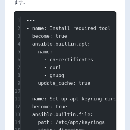
ます。
1
---
2
- 
name
: 
Install required tool
3
become
: 
true
4
ansible.builtin.apt
:
5
name
:
6
- 
ca-certificates
7
- 
curl
8
- 
gnupg
9
update_cache
: 
true
10
11
- 
name
: 
Set up apt keyring director
12
become
: 
true
13
ansible.builtin.file
:
14
path
: 
/etc/apt/keyrings
15
state
: 
directory