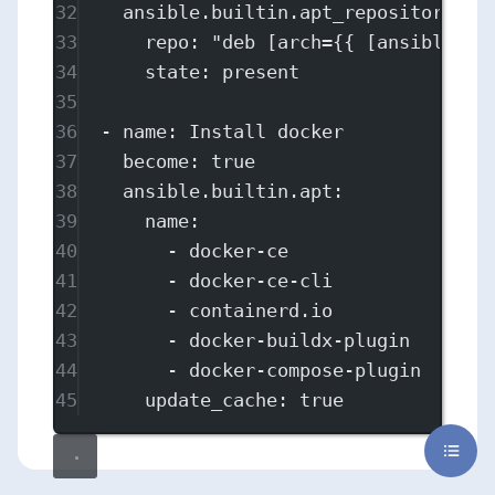
32
ansible.builtin.apt_repository
:
33
repo
: 
"deb [arch={{ [ansible_ar
34
state
: 
present
35
36
- 
name
: 
Install docker
37
become
: 
true
38
ansible.builtin.apt
:
39
name
:
40
- 
docker-ce
41
- 
docker-ce-cli
42
- 
containerd.io
43
- 
docker-buildx-plugin
44
- 
docker-compose-plugin
45
update_cache
: 
true