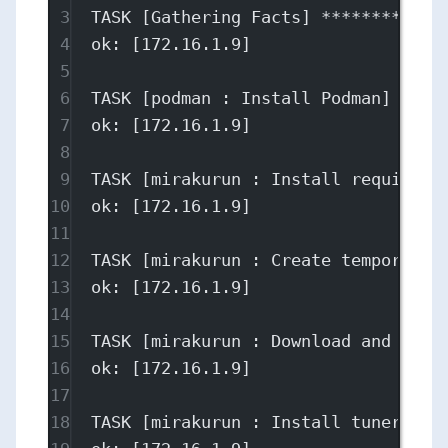
3
TASK [Gathering Facts] ************
4
ok: [172.16.1.9]
5
6
TASK [podman : Install Podman] ****
7
ok: [172.16.1.9]
8
9
TASK [mirakurun : Install required 
10
ok: [172.16.1.9]
11
12
TASK [mirakurun : Create temporary 
13
ok: [172.16.1.9]
14
15
TASK [mirakurun : Download and unar
16
ok: [172.16.1.9]
17
18
TASK [mirakurun : Install tuner dri