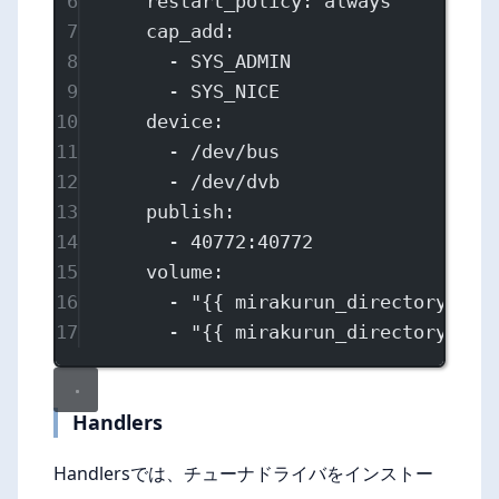
6
restart_policy
: 
always
7
cap_add
:
8
- 
SYS_ADMIN
9
- 
SYS_NICE
10
device
:
11
- 
/dev/bus
12
- 
/dev/dvb
13
publish
:
14
- 
40772:40772
15
volume
:
16
- 
"{{ mirakurun_directory.pat
17
- 
"{{ mirakurun_directory.pat
Handlers
Handlersでは、チューナドライバをインストー