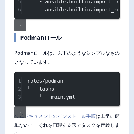
5
- 
ansible.builtin.import_role
: 
6
- 
ansible.builtin.import_role
: 
Podmanロール
Podmanロールは、以下のようなシンプルなもの
となっています。
1
roles/podman
2
└── tasks
3
└── main.yml
公式ドキュメントのインストール手順
は非常に簡
単なので、それを再現する形でタスクを定義しま