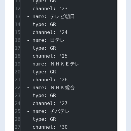
11
type
: 
GR
12
channel
: 
'23'
13
- 
name
: 
テレビ朝日
14
type
: 
GR
15
channel
: 
'24'
16
- 
name
: 
日テレ
17
type
: 
GR
18
channel
: 
'25'
19
- 
name
: 
ＮＨＫＥテレ
20
type
: 
GR
21
channel
: 
'26'
22
- 
name
: 
ＮＨＫ総合
23
type
: 
GR
24
channel
: 
'27'
25
- 
name
: 
チバテレ
26
type
: 
GR
27
channel
: 
'30'