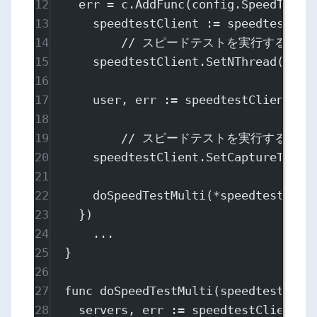
12
err 
=
 c.
AddFunc
(config.SpeedTestC
13
speedtestClient 
:=
 speedtest.
Ne
14
// スピードテストを実行するスレ
15
speedtestClient.
SetNThread
(conf
16
17
user, err 
:=
 speedtestClient.
Fe
18
19
// スピードテストを実行する時間
20
speedtestClient.
SetCaptureTime
(
21
22
doSpeedTestMulti
(
*
speedtestClie
23
})
24
...
25
}
26
27
func
doSpeedTestMulti
(
speedtestClie
28
servers, err 
:=
 speedtestClient.
F