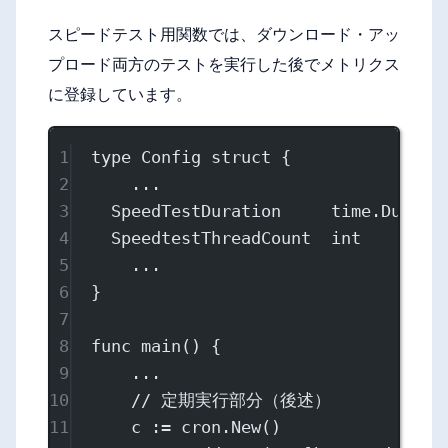
スピードテスト用関数では、ダウンロード・アッ
プロード両方のテストを実行した後でメトリクス
に登録しています。
1
type
Config
struct
 {
2
...
3
SpeedTestDuration     
time
.
Durati
4
SpeedtestThreadCount  
int
5
...
6
}
7
8
func
main
() {
9
...
10
// 定期実行部分（後述）
11
c 
:=
 cron.
New
()