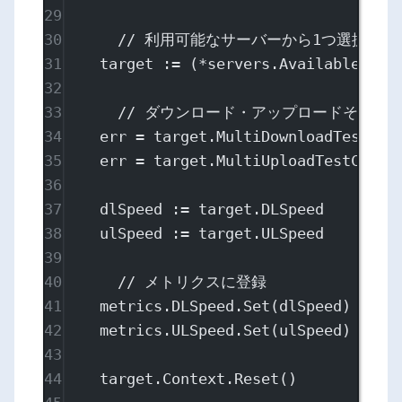
29
30
// 利用可能なサーバーから1つ選択する
31
target 
:=
 (
*
servers.
Available
())[
32
33
// ダウンロード・アップロードそれぞ
34
err 
=
 target.
MultiDownloadTestCon
35
err 
=
 target.
MultiUploadTestConte
36
37
dlSpeed 
:=
 target.DLSpeed
38
ulSpeed 
:=
 target.ULSpeed
39
40
// メトリクスに登録
41
metrics.DLSpeed.
Set
(dlSpeed)
42
metrics.ULSpeed.
Set
(ulSpeed)
43
44
target.Context.
Reset
()