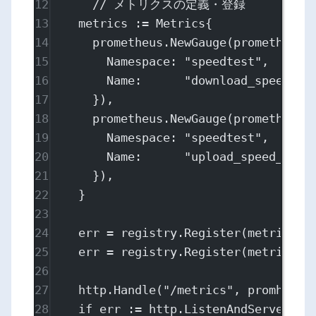
12
// メトリクスの定義・登録
13
metrics 
:=
Metrics
{
14
prometheus.
NewGauge
(
prometheus
.
15
Namespace: 
"speedtest"
,
16
Name:      
"download_speed_mb
17
}),
18
prometheus.
NewGauge
(
prometheus
.
19
Namespace: 
"speedtest"
,
20
Name:      
"upload_speed_mbps
21
}),
22
}
23
24
err 
=
 registry.
Register
(metrics.D
25
err 
=
 registry.
Register
(metrics.U
26
27
http.
Handle
(
"/metrics"
, promhttp.
28
if
 err 
:=
 http.
ListenAndServe
(fmt