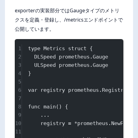
exporterの実装部分ではGaugeタイプのメトリ
クスを定義・登録し、/metricsエンドポイントで
公開しています。
1
type
Metrics
struct
 {
2
DLSpeed 
prometheus
.
Gauge
3
ULSpeed 
prometheus
.
Gauge
4
}
5
6
var
 registry 
prometheus
.
Registry
7
8
func
main
() {
9
...
10
registry 
=
*
prometheus.
NewRegis
11