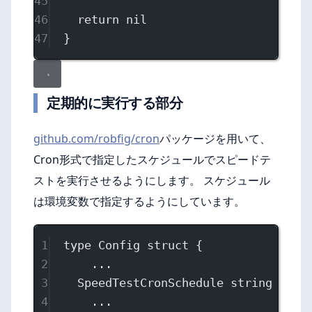
45
46
return
nil
47
}
定期的に実行する部分
github.com/robfig/cron
パッケージを用いて、
Cron形式で指定したスケジュールでスピードテ
ストを実行させるようにします。 スケジュール
は環境変数で指定するようにしています。
1
type
Config
struct
 {
2
...
3
SpeedTestCronSchedule 
string
`env
4
...