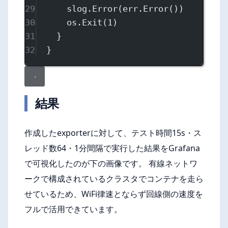
29
slog.
Error
(err.
Error
())
30
os.
Exit
(
1
)
31
}
32
}
結果
作成したexporterに対して、テスト時間15s・ス
レッド数64・1分間隔で実行した結果をGrafana
で可視化したのが下の画像です。 有線ネットワ
ークで構成されているクラスタでコンテナを走ら
せているため、WiFi律速とならず回線側の速度を
フルで活用できています。