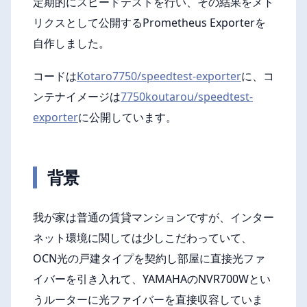
定期的にスピードテストを行い、その結果をメト
リクスとして公開するPrometheus Exporterを
自作しました。
コードは
Kotaro7750/speedtest-exporter
に、コ
ンテナイメージは
7750koutarou/speedtest-
exporter
に公開しています。
背景
我が家は普通の賃貸マンションですが、インター
ネット環境に関しては少しこだわっていて、
OCN光の戸建タイプを契約し部屋に直接光ファ
イバーを引き入れて、YAMAHAのNVR700Wとい
うルーターに光ファイバーを直接収容していま