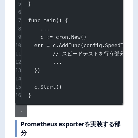
5
}
6
7
func
main
() {
8
...
9
c 
:=
 cron.
New
()
10
err 
=
 c.
AddFunc
(config.SpeedTestC
11
// スピードテストを行う部分
12
...
13
})
14
15
c.
Start
()
16
}
Prometheus exporterを実装する部
分