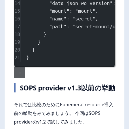
14
"data_json_wo_version"
: 
1
,
15
"mount"
: 
"mount"
,
16
"name"
: 
"secret"
,
17
"path"
: 
"secret-mount/data/
18
}
19
}
20
]
21
}
SOPS provider v1.3以前の挙動
それでは比較のためにEphemeral resource導入
前の挙動をみてみましょう。 今回はSOPS
providerのv1.2で試してみました。