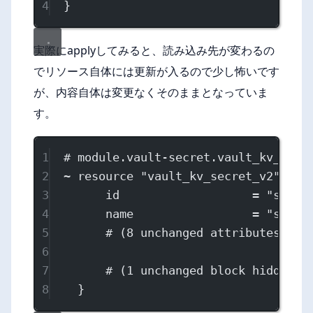
4
}
実際にapplyしてみると、読み込み先が変わるの
でリソース自体には更新が入るので少し怖いです
が、内容自体は変更なくそのままとなっていま
す。
1
# module.vault-secret.vault_kv_secr
2
~ resource "vault_kv_secret_v2" "se
3
id                   = "secre
4
name                 = "secre
5
# (8 unchanged attributes hid
6
7
# (1 unchanged block hidden)
8
}