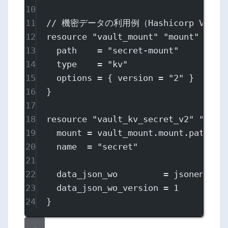
10
11
// 機密データの利用例（Hashicorp Va
12
resource
"vault_mount"
"mount"
 {
13
path
=
"secret-mount"
14
type
=
"kv"
15
options
=
{ version 
=
"2"
 }
16
}
17
18
resource
"vault_kv_secret_v2"
"secr
19
mount
=
vault_mount
.
mount
.
path
20
name
=
"secret"
21
22
data_json_wo
=
jsonencode
23
data_json_wo_version
=
1
24
}