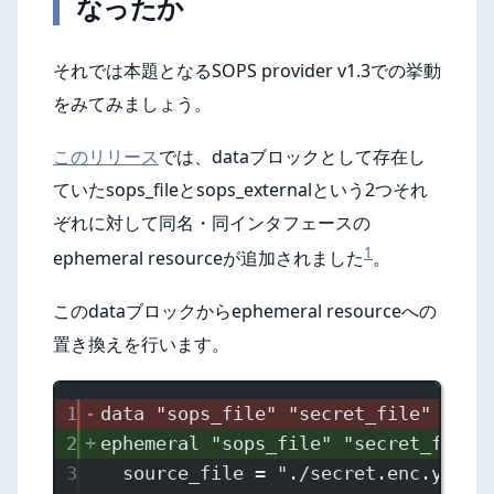
なったか
それでは本題となるSOPS provider v1.3での挙動
をみてみましょう。
このリリース
では、dataブロックとして存在し
ていたsops_fileとsops_externalという2つそれ
ぞれに対して同名・同インタフェースの
1
ephemeral resourceが追加されました
。
このdataブロックからephemeral resourceへの
置き換えを行います。
1
data "sops_file" "secret_file" {
2
ephemeral "sops_file" "secret_file"
3
source_file = "./secret.enc.yaml"