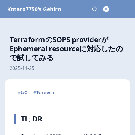
Kotaro7750's Gehirn
TerraformのSOPS providerが
Ephemeral resourceに対応したの
で試してみる
2025-11-25
IaC
Terraform
TL; DR