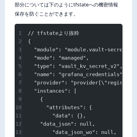
部分については下のようにtfstateへの機密情報
保存を防ぐことができます。
1
// tfstateより抜粋
2
{
3
"module"
: 
"module.vault-secret"
,
4
"mode"
: 
"managed"
,
5
"type"
: 
"vault_kv_secret_v2"
,
6
"name"
: 
"grafana_credentials"
,
7
"provider"
: 
"provider[
\"
registry.
8
"instances"
: [
9
{
10
"attributes"
: {
11
"data"
: {},
12
"data_json"
: 
null
,
13
"data_json_wo"
: 
null
,  
// 