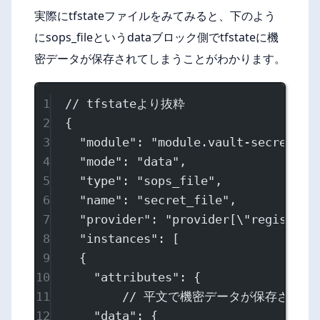
実際にtfstateファイルをみてみると、下のよう
にsops_fileというdataブロック側でtfstateに機
密データが保存されてしまうことがわかります。
1
// tfstateより抜粋
2
{
3
"module"
: 
"module.vault-secret"
,
4
"mode"
: 
"data"
,
5
"type"
: 
"sops_file"
,
6
"name"
: 
"secret_file"
,
7
"provider"
: 
"provider[
\"
registry.
8
"instances"
: [
9
{
10
"attributes"
: {
11
// 平文で機密データが保存されて
12
"data"
: {