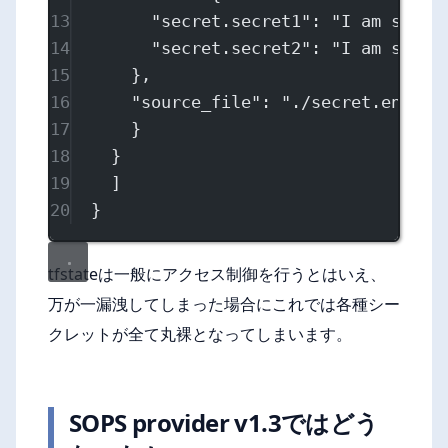
13
"secret.secret1"
: 
"I am secre
14
"secret.secret2"
: 
"I am secre
15
},
16
"source_file"
: 
"./secret.enc.ya
17
}
18
}
19
]
20
}
tfstateは一般にアクセス制御を行うとはいえ、
万が一漏洩してしまった場合にこれでは各種シー
クレットが全て丸裸となってしまいます。
SOPS provider v1.3ではどう