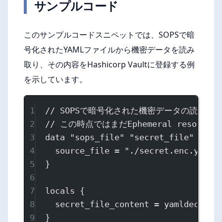
サンプルコード
このサンプルコードスニペットでは、SOPSで暗
号化されたYAMLファイルから機密データを読み
取り、その内容をHashicorp Vaultに登録する例
を示しています。
1
// SOPSで暗号化された機密データの読み取
2
// この時点ではまだEphemeral resour
3
data
"sops_file"
"secret_file"
 {
4
source_file
=
"./secret.enc.yaml"
5
}
6
7
locals
 {
8
secret_file_content
=
yamldecode
(
9
}