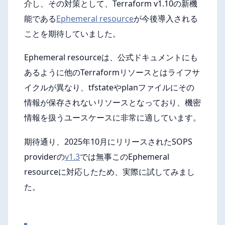
介し、その対策として、Terraform v1.10の新機
能である
Ephemeral resource
が今後導入される
ことを期待していました。
Ephemeral resourceは、公式ドキュメントにも
あるように他のTerraformリソースとはライフサ
イクルが異なり、tfstateやplanファイルにその
情報が保存されないリソースとなっており、機密
情報を扱うユースケースに非常に適しています。
期待通り、2025年10月にリリースされたSOPS
providerの
v1.3
では無事このEphemeral
resourceに対応したため、実際に試してみまし
た。