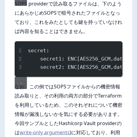
SOPS providerで読み取るファイルは、下のよう
にあらかじめSOPSで暗号されたファイルとなっ
ており、これをみたとしても鍵を持っていなけれ
ば内容を知ることはできません。
1
secret
:
2
secret1
: 
ENC[AES256_GCM,data
3
secret2
: 
ENC[AES256_GCM,data
なお、この例ではSOPSファイルからの機密情報
読み取りと、その利用の両方の部分でTerraform
を利用しているため、このそれぞれについて機密
情報が漏洩しないかを気にする必要があります。
今回サンプルとしたHashicorp Vault providerの
は
write-only arguments
)に対応しており、利用