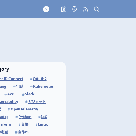
About
Category
RSS
gory
nID Connect
OAuth2
lang
宅鯖
Kubernetes
AWS
Slack
ervability
ガジェット
記
OpenTelemetry
tadog
Python
IaC
raform
資格
Linux
の宅鯖
自作PC