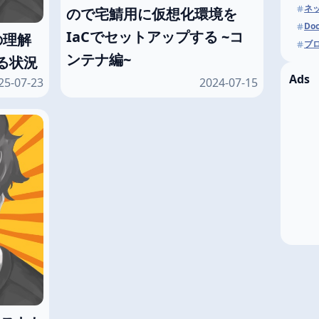
ネ
ので宅鯖用に仮想化環境を
Doc
IaCでセットアップする ~コ
sの理解
ブ
ンテナ編~
る状況
Ads
25-07-23
2024-07-15