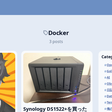
Docker
3 posts
Cate
Ope
Go
AI
Obs
日
Da
Ter
Synology DS1522+を買った
俺